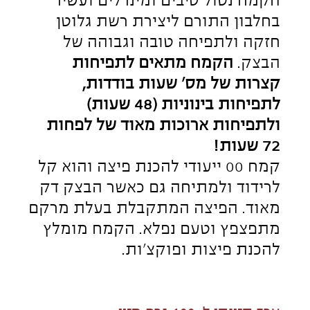
ח. שומן טרנס 0.5> גרם
כולסטרול 0 מ"ג
נתרן 0 מ"ג
סך הפחמימות 72 גרם מתוכן:
סוכרים 0 גרם
סיבים תזונתיים 2 גרם
חלבונים 11 גרם
לרכישה
מתכונים מומלצים עם קמח פיצה
נאפולי איטלקי:
פיצה כפרית עם תרד, גבינת גאודה
ועגבניות שרי
בגט במילוי עגבניות מיובשות וכדורי
מוצרלה