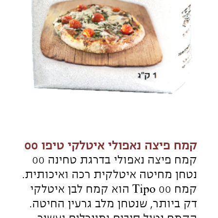
קמח Tipo 00 הוא קמח לבן איטלקי
דק ביותר, שנטחן מלב גרעין החיטה.
הקמח נטול סיבים ומינרלים ועשיר
בחלבון התורם ליצירת רשת גלוטן
חזקה ולתפיחה טובה וגבוהה של
הבצק.
הקמח מתאים לתפיחות
קצרות של מס' שעות בודדות,
לתפיחות בינוניות (48 שעות)
ולתפיחות ארוכות מאוד של לפחות
72 שעות!
קמח 00 ייעודי להכנת פיצה והוא קל
לרידוד ולמתיחה גם כאשר הבצק דק
מאוד. הפיצה המתקבלת בעלת מרקם
מתפצפץ וטעם נפלא. הקמח מומלץ
להכנת פיצות ופוקצ'ות.
ערך תזונתי ל-100 גרם מזון:
ערך קלורי 354 קלוריות
סך השומנים 2 גרם מתוכם:
ח. שומן רוויות 0.4 גרם