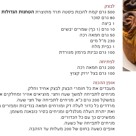
לבצק
500 גרם קמח להכנת פסטה תרד מתוצרת
הטחנות‭ ‬הגדולות‭ ‬של‭ ‬א‭"‬י
80 גרם סוכר
1 ביצה
10 גרם (1 כף) שמרים יבשים
50 גרם חמאה רכה
230 מ"‬ל מים
1 כפית מלח
100 גרם גבינת פרמזן מגורדת
לפתיחה
200 גרם חמאה רכה
100 גרם בצל ירוק קצוץ
אופן‭ ‬ההכנה
מעבדים את כל חומרי הבצק לבצק אחיד וחלק.
מניחים לתפיחה למשך שעה וחצי. מוציאים אוויר ומחלקים א
במשקל 200 גרם כ"א. מניחים לתפיחה של חצי שעה.
מרדדים כל כדור לעלה דק ומורחים חמאה בנדיבות ומפזרים ב
ואת יתרת העלה מגלגלים ומניחים בסיר כֻּובַּאנֵה משומן.
ממשיכים כך עם כל הכדורים.
מניחים לתפיחה של כשעה.
אופים כשעה בחום של 200 מעלות עד הזהבה.