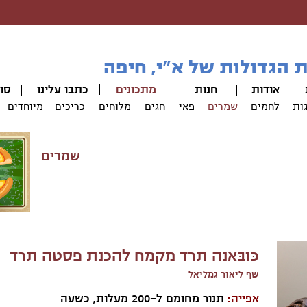
 הגדולות של א"י, חיפה
אודות
חנ
ות
מתכונים
כתבו עלינו
סו
ות
לחמים
שמרים
פאי
חגים
מלוחים
כריכים
מיוחדים
שמרים
כֻּובַּאנֵה תרד מקמח להכנת פסטה תרד
שף ליאור גמליאל
אפייה:
תנור מחומם ל-200 מעלות, כשעה