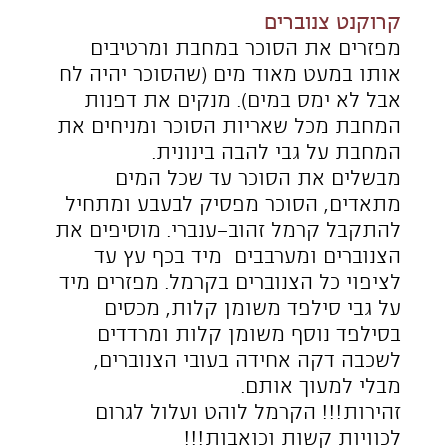
ל-180 מעלות. לאחר 10 דקות מנמיכים
את החום ל-170 מעלות ואופים כ25-
-30 דקות נוספות עד שהעוגה
מזהיבה-משחימה בצורה
אחידה והחיבורים שבין השושנים הזהיבו.
מצננים על רשת מוגבהת.
זמני האפייה עשויים להשתנות בהתאם
לגודל העוגה ולעוצמת התנור.
שירות לקוחות: 04-8672137 שלוחה 1, ימים א׳-
ה׳, 9:00-15:00
orders@hagdolot.co.i
תקנון אתר
l
© 2014 כל הזכויות שמורות
orders@hagdolot.co.il​