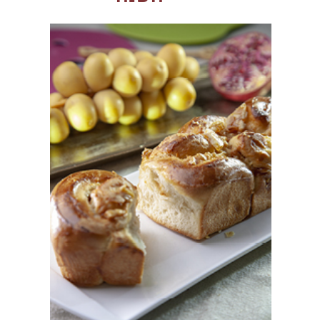
צילום: מנחם גרייבסקי
הכלים באדיבות אינטירה כלי בית, ירושלים
טורטליני סלק במילוי
סלק צלוי וגבינות
שף רמי סויסה והילה יבניאלי-בוכריס
לבצק
700 גרם קמח לחם לבן מועשר מתוצרת
הטחנות‭ ‬הגדולות‭ ‬של‭ ‬א‭"‬י
200 גרם קמח כוסמין לבן מתוצרת
הטחנות‭ ‬הגדולות‭ ‬של‭ ‬א‭"‬י
100 גרם קמח כוסמין מלא מתוצרת
הטחנות‭ ‬הגדולות‭ ‬של‭ ‬א‭"‬י
220 גרם חלב קר
225 גרם חמאה קרה, מחולקת לקוביות
קטנות.
300 גרם ביצים (כ-5 ביצים בגודל L)
100 גרם סוכר חום בהיר