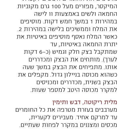
ומכדררים לכדורים. מכסים ומניחים
למנוחה של 20 דקות.
מרדדים כל כדור למשטח מלבני
בעובי 3 מ"מ, מורחים את מלית הגבינה
בשכבה אחידה על המלבן.
משאירים 2 ס״מ ללא מלית בצדו הארוך
והמרוחק של המלבן. מפזרים את
שבבי קורקנט הצנוברים. מורחים מעט
ביצה לאורך הבצק. מגלגלים לרצועות
מהצד הקרוב אל הרחוק. מסדרים את
רצועת הבצק עם התפר כלפי מטה
ופורסים אותה לפרוסות בעובי 5-4 ס"מ.
משמנים תבנית אינגליש-קייק ומסדרים
בה את הפרוסות עם מרווחים ביניהן.
ניתן לחלק את הבצק ל-4 כדורים
במשקל 225 גרם כ
"
א, להכין רצועות בצק
ממולאות, לקלוע כל 2 רצועות לצמה
ולסדר בתבנית.
מורחים את השושנים בעדינות במעט
ביצה מעורבבת בחלב.
מכסים את העוגה ומתפיחים עד
שהשושנים תופחות וממלאות את רוב
התבנית.
אופים את העוגה בתנור מחומם מראש