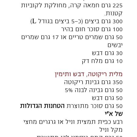
אופן ההכנה
בצק
מערבבים את הקמח, הסוכר והשמרים
בקערה. מוזגים לקערת המיקסר את
החלב, הביצים והדבש.
מוסיפים את החומרים היבשים לקערת
המיקסר, מפזרים מעל 100 גרם מקוביות
החמאה ולשים באמצעות וו לישה
במהירות 1 במשך חמש דקות. מוסיפים
את המלח וממשיכים בלישה במהירות 2.
כאשר המלח נאסף מוסיפים באיטיות את
יתרת החמאה באיטיות, עד
שמתקבל בצק חלק וגמיש (כ-6 דקות
לערך). מותחים את הבצק ומכדררים
אותו. מתפיחים את הבצק במשך שעה
כשהוא מכוסה בניילון גדול. מקפלים את
הבצק בשנית, מכדררים ומכניסים
למקרר מכוסה היטב למספר שעות.
מלית ריקוטה, דבש ותימין
מערבבים בעזרת מטרפה את כל החומרים
עד למרקם אחיד. מעבירים לקערית,
מכסים ומצננים במקרר לפחות שעתיים.